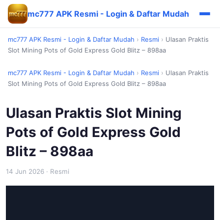
mc777 APK Resmi - Login & Daftar Mudah
mc777 APK Resmi - Login & Daftar Mudah
›
Resmi
›
Ulasan Praktis
Slot Mining Pots of Gold Express Gold Blitz – 898aa
mc777 APK Resmi - Login & Daftar Mudah
›
Resmi
›
Ulasan Praktis
Slot Mining Pots of Gold Express Gold Blitz – 898aa
Ulasan Praktis Slot Mining
Pots of Gold Express Gold
Blitz – 898aa
14 Jun 2026
· Resmi