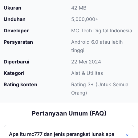
Ukuran
42 MB
Unduhan
5,000,000+
Developer
MC Tech Digital Indonesia
Persyaratan
Android 6.0 atau lebih
tinggi
Diperbarui
22 Mei 2024
Kategori
Alat & Utilitas
Rating konten
Rating 3+ (Untuk Semua
Orang)
Pertanyaan Umum (FAQ)
Apa itu mc777 dan jenis perangkat lunak apa