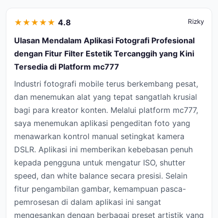
★
★
★
★
★
4.8
Rizky
Ulasan Mendalam Aplikasi Fotografi Profesional
dengan Fitur Filter Estetik Tercanggih yang Kini
Tersedia di Platform mc777
Industri fotografi mobile terus berkembang pesat,
dan menemukan alat yang tepat sangatlah krusial
bagi para kreator konten. Melalui platform mc777,
saya menemukan aplikasi pengeditan foto yang
menawarkan kontrol manual setingkat kamera
DSLR. Aplikasi ini memberikan kebebasan penuh
kepada pengguna untuk mengatur ISO, shutter
speed, dan white balance secara presisi. Selain
fitur pengambilan gambar, kemampuan pasca-
pemrosesan di dalam aplikasi ini sangat
mengesankan dengan berbagai preset artistik yang