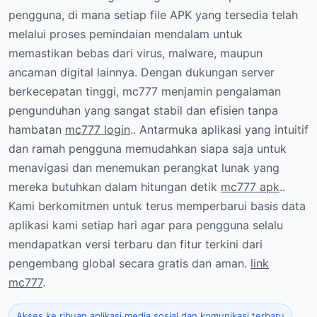
pengguna, di mana setiap file APK yang tersedia telah
melalui proses pemindaian mendalam untuk
memastikan bebas dari virus, malware, maupun
ancaman digital lainnya. Dengan dukungan server
berkecepatan tinggi, mc777 menjamin pengalaman
pengunduhan yang sangat stabil dan efisien tanpa
hambatan
mc777 login
.. Antarmuka aplikasi yang intuitif
dan ramah pengguna memudahkan siapa saja untuk
menavigasi dan menemukan perangkat lunak yang
mereka butuhkan dalam hitungan detik
mc777 apk
..
Kami berkomitmen untuk terus memperbarui basis data
aplikasi kami setiap hari agar para pengguna selalu
mendapatkan versi terbaru dan fitur terkini dari
pengembang global secara gratis dan aman.
link
mc777
.
Akses ke ribuan aplikasi media sosial dan komunikasi terbaru