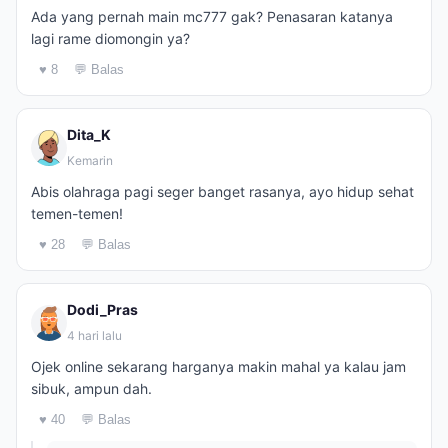
Ada yang pernah main mc777 gak? Penasaran katanya
lagi rame diomongin ya?
♥ 8
💬 Balas
Dita_K
Kemarin
Abis olahraga pagi seger banget rasanya, ayo hidup sehat
temen-temen!
♥ 28
💬 Balas
Dodi_Pras
4 hari lalu
Ojek online sekarang harganya makin mahal ya kalau jam
sibuk, ampun dah.
♥ 40
💬 Balas