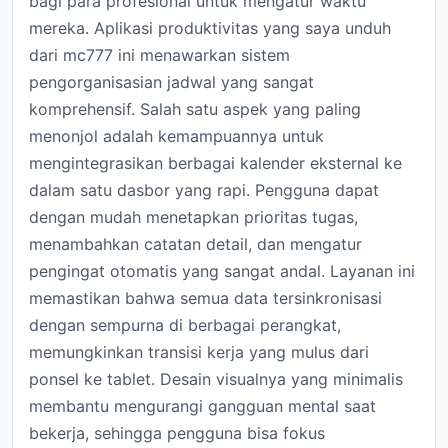
bagi para profesional untuk mengatur waktu
mereka. Aplikasi produktivitas yang saya unduh
dari mc777 ini menawarkan sistem
pengorganisasian jadwal yang sangat
komprehensif. Salah satu aspek yang paling
menonjol adalah kemampuannya untuk
mengintegrasikan berbagai kalender eksternal ke
dalam satu dasbor yang rapi. Pengguna dapat
dengan mudah menetapkan prioritas tugas,
menambahkan catatan detail, dan mengatur
pengingat otomatis yang sangat andal. Layanan ini
memastikan bahwa semua data tersinkronisasi
dengan sempurna di berbagai perangkat,
memungkinkan transisi kerja yang mulus dari
ponsel ke tablet. Desain visualnya yang minimalis
membantu mengurangi gangguan mental saat
bekerja, sehingga pengguna bisa fokus