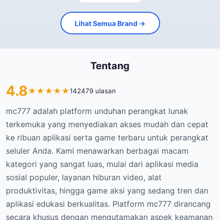
Lihat Semua Brand →
Tentang
4.8
★
★
★
★
★
142479 ulasan
mc777 adalah platform unduhan perangkat lunak
terkemuka yang menyediakan akses mudah dan cepat
ke ribuan aplikasi serta game terbaru untuk perangkat
seluler Anda. Kami menawarkan berbagai macam
kategori yang sangat luas, mulai dari aplikasi media
sosial populer, layanan hiburan video, alat
produktivitas, hingga game aksi yang sedang tren dan
aplikasi edukasi berkualitas. Platform mc777 dirancang
secara khusus dengan mengutamakan aspek keamanan