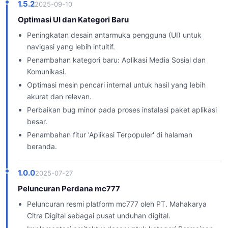
1.5.2
2025-09-10
Optimasi UI dan Kategori Baru
Peningkatan desain antarmuka pengguna (UI) untuk
navigasi yang lebih intuitif.
Penambahan kategori baru: Aplikasi Media Sosial dan
Komunikasi.
Optimasi mesin pencari internal untuk hasil yang lebih
akurat dan relevan.
Perbaikan bug minor pada proses instalasi paket aplikasi
besar.
Penambahan fitur 'Aplikasi Terpopuler' di halaman
beranda.
1.0.0
2025-07-27
Peluncuran Perdana mc777
Peluncuran resmi platform mc777 oleh PT. Mahakarya
Citra Digital sebagai pusat unduhan digital.