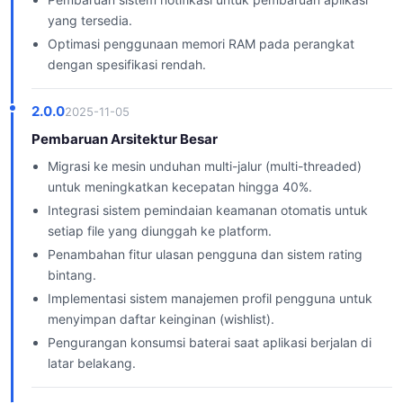
yang tersedia.
Optimasi penggunaan memori RAM pada perangkat
dengan spesifikasi rendah.
2.0.0
2025-11-05
Pembaruan Arsitektur Besar
Migrasi ke mesin unduhan multi-jalur (multi-threaded)
untuk meningkatkan kecepatan hingga 40%.
Integrasi sistem pemindaian keamanan otomatis untuk
setiap file yang diunggah ke platform.
Penambahan fitur ulasan pengguna dan sistem rating
bintang.
Implementasi sistem manajemen profil pengguna untuk
menyimpan daftar keinginan (wishlist).
Pengurangan konsumsi baterai saat aplikasi berjalan di
latar belakang.