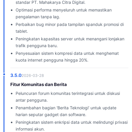
standar PT. Mahakarya Citra Digital.
Optimasi performa menyeluruh untuk memastikan
pengalaman tanpa lag.
Perbaikan bug minor pada tampilan spanduk promosi di
tablet.
Peningkatan kapasitas server untuk menangani lonjakan
trafik pengguna baru.
Penyesuaian sistem kompresi data untuk menghemat
kuota internet pengguna hingga 20%.
3.5.0
2026-03-28
Fitur Komunitas dan Berita
Peluncuran forum komunitas terintegrasi untuk diskusi
antar pengguna.
Penambahan bagian 'Berita Teknologi' untuk update
harian seputar gadget dan software.
Peningkatan sistem enkripsi data untuk melindungi privasi
informasi akun.