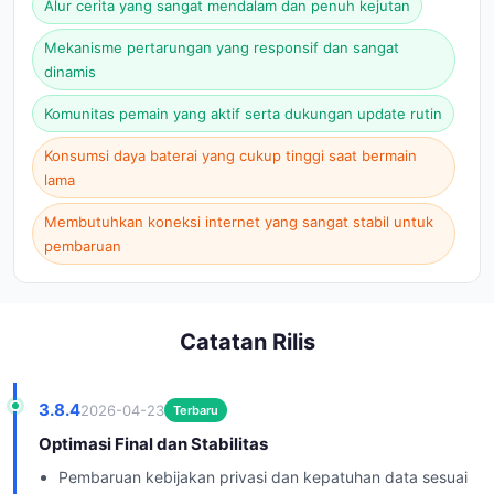
Alur cerita yang sangat mendalam dan penuh kejutan
Mekanisme pertarungan yang responsif dan sangat
dinamis
Komunitas pemain yang aktif serta dukungan update rutin
Konsumsi daya baterai yang cukup tinggi saat bermain
lama
Membutuhkan koneksi internet yang sangat stabil untuk
pembaruan
Catatan Rilis
3.8.4
2026-04-23
Terbaru
Optimasi Final dan Stabilitas
Pembaruan kebijakan privasi dan kepatuhan data sesuai