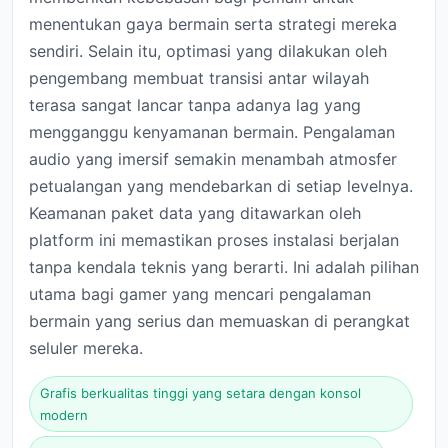
menentukan gaya bermain serta strategi mereka
sendiri. Selain itu, optimasi yang dilakukan oleh
pengembang membuat transisi antar wilayah
terasa sangat lancar tanpa adanya lag yang
mengganggu kenyamanan bermain. Pengalaman
audio yang imersif semakin menambah atmosfer
petualangan yang mendebarkan di setiap levelnya.
Keamanan paket data yang ditawarkan oleh
platform ini memastikan proses instalasi berjalan
tanpa kendala teknis yang berarti. Ini adalah pilihan
utama bagi gamer yang mencari pengalaman
bermain yang serius dan memuaskan di perangkat
seluler mereka.
Grafis berkualitas tinggi yang setara dengan konsol
modern