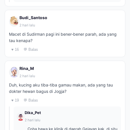
Budi_Santoso
2 hari lalu
Macet di Sudirman pagi ini bener-bener parah, ada yang
tau kenapa?
♥ 16
💬 Balas
Rina_M
2 hari lalu
Duh, kucing aku tiba-tiba gamau makan, ada yang tau
dokter hewan bagus di Jogja?
♥ 19
💬 Balas
Dika_Pet
2 hari lalu
Coba bawa ke klinik di daerah Gejayan kak, di situ