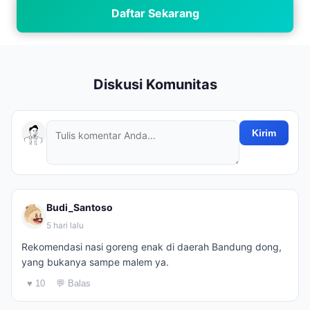
Daftar Sekarang
Diskusi Komunitas
Kirim
Budi_Santoso
5 hari lalu
Rekomendasi nasi goreng enak di daerah Bandung dong,
yang bukanya sampe malem ya.
♥ 10
💬 Balas