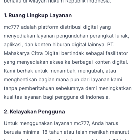
berlaku di wilayah hukum Republik Indonesia.
1. Ruang Lingkup Layanan
mc777 adalah platform distribusi digital yang
menyediakan layanan pengunduhan perangkat lunak,
aplikasi, dan konten hiburan digital lainnya. PT.
Mahakarya Citra Digital bertindak sebagai fasilitator
yang menyediakan akses ke berbagai konten digital.
Kami berhak untuk menambah, mengubah, atau
menghentikan bagian mana pun dari layanan kami
tanpa pemberitahuan sebelumnya demi meningkatkan
kualitas layanan bagi pengguna di Indonesia.
2. Kelayakan Pengguna
Untuk menggunakan layanan mc777, Anda harus
berusia minimal 18 tahun atau telah menikah menurut