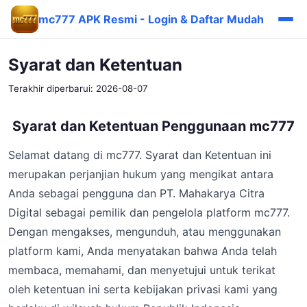
mc777 APK Resmi - Login & Daftar Mudah
Syarat dan Ketentuan
Terakhir diperbarui: 2026-08-07
Syarat dan Ketentuan Penggunaan mc777
Selamat datang di mc777. Syarat dan Ketentuan ini
merupakan perjanjian hukum yang mengikat antara
Anda sebagai pengguna dan PT. Mahakarya Citra
Digital sebagai pemilik dan pengelola platform mc777.
Dengan mengakses, mengunduh, atau menggunakan
platform kami, Anda menyatakan bahwa Anda telah
membaca, memahami, dan menyetujui untuk terikat
oleh ketentuan ini serta kebijakan privasi kami yang