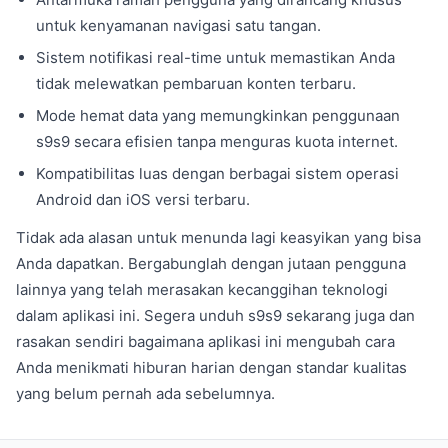
untuk kenyamanan navigasi satu tangan.
Sistem notifikasi real-time untuk memastikan Anda
tidak melewatkan pembaruan konten terbaru.
Mode hemat data yang memungkinkan penggunaan
s9s9 secara efisien tanpa menguras kuota internet.
Kompatibilitas luas dengan berbagai sistem operasi
Android dan iOS versi terbaru.
Tidak ada alasan untuk menunda lagi keasyikan yang bisa
Anda dapatkan. Bergabunglah dengan jutaan pengguna
lainnya yang telah merasakan kecanggihan teknologi
dalam aplikasi ini. Segera unduh s9s9 sekarang juga dan
rasakan sendiri bagaimana aplikasi ini mengubah cara
Anda menikmati hiburan harian dengan standar kualitas
yang belum pernah ada sebelumnya.