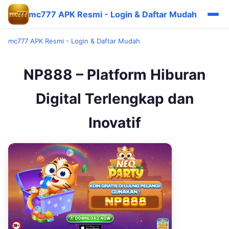
mc777 APK Resmi - Login & Daftar Mudah
mc777 APK Resmi - Login & Daftar Mudah
NP888 – Platform Hiburan
Digital Terlengkap dan
Inovatif