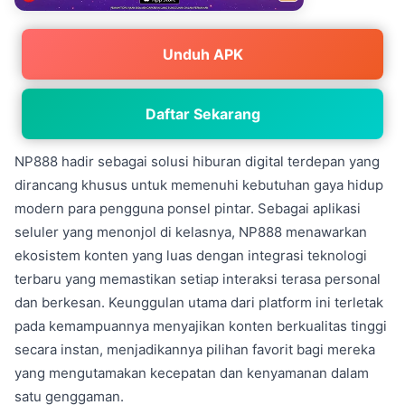
Unduh APK
Daftar Sekarang
NP888 hadir sebagai solusi hiburan digital terdepan yang
dirancang khusus untuk memenuhi kebutuhan gaya hidup
modern para pengguna ponsel pintar. Sebagai aplikasi
seluler yang menonjol di kelasnya, NP888 menawarkan
ekosistem konten yang luas dengan integrasi teknologi
terbaru yang memastikan setiap interaksi terasa personal
dan berkesan. Keunggulan utama dari platform ini terletak
pada kemampuannya menyajikan konten berkualitas tinggi
secara instan, menjadikannya pilihan favorit bagi mereka
yang mengutamakan kecepatan dan kenyamanan dalam
satu genggaman.