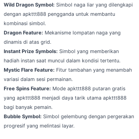
Wild Dragon Symbol:
Simbol naga liar yang dilengkapi
dengan apkttt888 pengganda untuk membantu
kombinasi simbol.
Dragon Feature:
Mekanisme lompatan naga yang
dinamis di atas grid.
Instant Prize Symbols:
Simbol yang memberikan
hadiah instan saat muncul dalam kondisi tertentu.
Mystic Flare Feature:
Fitur tambahan yang menambah
variasi dalam sesi permainan.
Free Spins Feature:
Mode apkttt888 putaran gratis
yang apkttt888 menjadi daya tarik utama apkttt888
bagi banyak pemain.
Bubble Symbol:
Simbol gelembung dengan pergerakan
progresif yang melintasi layar.