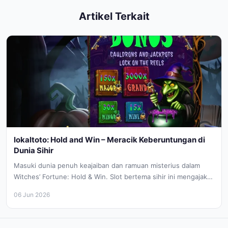
Artikel Terkait
lokaltoto: Hold and Win – Meracik Keberuntungan di
Dunia Sihir
Masuki dunia penuh keajaiban dan ramuan misterius dalam
Witches’ Fortune: Hold & Win. Slot bertema sihir ini mengajak
Anda bergabung...
06 Jun 2026